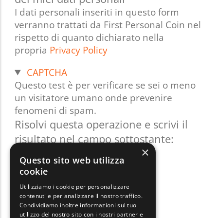
I dati personali inseriti in questo form
verranno trattati da First Personal Coin nel
rispetto di quanto dichiarato nella
propria
Privacy Policy
Nascondi
CAPTCHA
Questo test è per verificare se sei o meno
un visitatore umano onde prevenire
fenomeni di spam.
Risolvi questa operazione e scrivi il
risultato nel campo sottostante:
×
Il satellite naturale della Terra
Questo sito web utilizza
cookie
Utilizziamo i cookie per personalizzare
contenuti e per analizzare il nostro traffico.
Condividiamo inoltre informazioni sul tuo
utilizzo del nostro sito con i nostri partner e