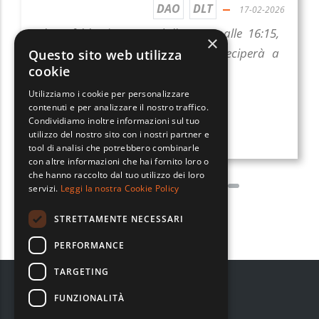
DAO
DLT
17-02-2026
Il 24 febbraio 2026, dalle 16:00 alle 16:15,
×
Mariano Giovanni Carozzi
parteciperà a
Questo sito web utilizza
cookie
Casa Sanremo Invest
Utilizziamo i cookie per personalizzare
contenuti e per analizzare il nostro traffico.
Condividiamo inoltre informazioni sul tuo
utilizzo del nostro sito con i nostri partner e
tool di analisi che potrebbero combinarle
con altre informazioni che hai fornito loro o
che hanno raccolto dal tuo utilizzo dei loro
servizi.
Leggi la nostra Cookie Policy
STRETTAMENTE NECESSARI
PERFORMANCE
TARGETING
FUNZIONALITÀ