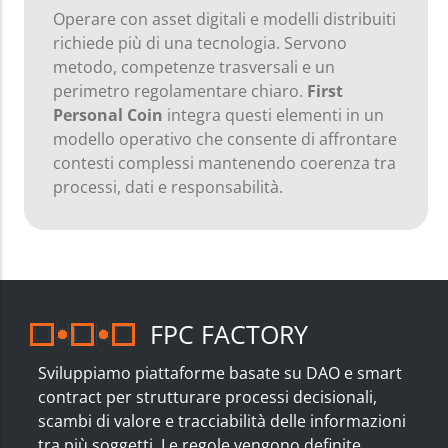
Operare con asset digitali e modelli distribuiti
richiede più di una tecnologia. Servono
metodo, competenze trasversali e un
perimetro regolamentare chiaro.
First
Personal Coin
integra questi elementi in un
modello operativo che consente di affrontare
contesti complessi mantenendo coerenza tra
processi, dati e responsabilità.
FPC FACTORY
Sviluppiamo piattaforme basate su DAO e smart
contract per strutturare processi decisionali,
scambi di valore e tracciabilità delle informazioni
tra più soggetti. Le regole vengono definite