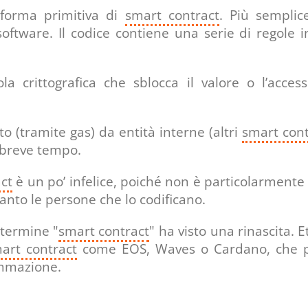
orma primitiva di
smart contract
. Più semplic
ftware. Il codice contiene una serie di regole in
 crittografica che sblocca il valore o l’acces
o (tramite gas) da entità interne (altri
smart cont
n breve tempo.
ct
è un po’ infelice, poiché non è particolarmente in
uanto le persone che lo codificano.
 termine "
smart contract
" ha visto una rinascita. 
art contract
come EOS, Waves o Cardano, che pre
ammazione.