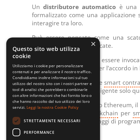
Un
distributore automatico
è una f
formalizzato come una applicazione so
interagire tra loro.
Può essere pensato come una scatola
×
predefinite si sono verificate.
Questo sito web utilizza
cookie
Uno
smart contract
può essere invocat
Utilizziamo i cookie per personalizzare
dati off-chain rilevanti per l’accordo i
contenuti e per analizzare il nostro traffico.
Condividiamo inoltre informazioni sul tuo
Effettivamente il termine
smart contra
utilizzo del nostro sito con i nostri partner e
lo
smart contract
è intelligente solo q
tool di analisi che potrebbero combinarle
con altre informazioni che hai fornito loro o
che hanno raccolto dal tuo utilizzo dei loro
Dall'avvento del progetto Ethereum, il
servizi.
Leggi la nostra Cookie Policy
a lavorare su altre
blockchain
per
sm
sicurezza e diversi linguaggi di progr
STRETTAMENTE NECESSARI
PERFORMANCE