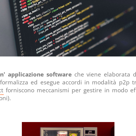
n' applicazione software
che viene elaborata d
 formalizza ed esegue accordi in modalità p2p t
ct
forniscono meccanismi per gestire in modo effici
oni).