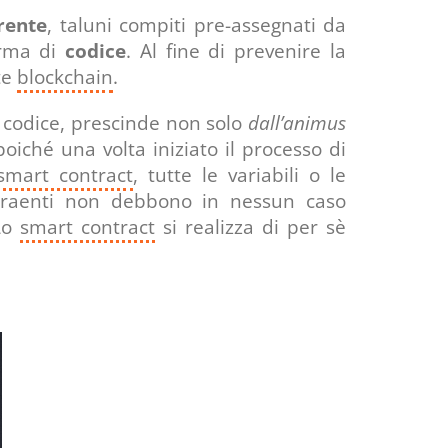
rente
, taluni compiti pre-assegnati da
orma di
codice
. Al fine di prevenire la
te
blockchain
.
 codice, prescinde non solo
dall’animus
poiché una volta iniziato il processo di
smart contract
, tutte le variabili o le
ontraenti non debbono in nessun caso
 Lo
smart contract
si realizza di per sè